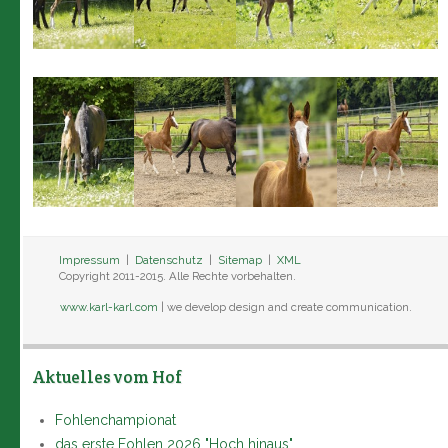
Impressum
|
Datenschutz
|
Sitemap
|
XML
Copyright 2011-2015. Alle Rechte vorbehalten.
www.karl-karl.com
| we develop design and create communication.
Aktuelles vom Hof
Fohlenchampionat
das erste Fohlen 2026 "Hoch hinaus"