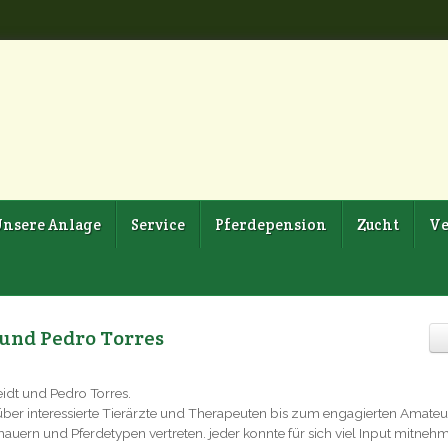
nsere Anlage
Service
Pferdepension
Zucht
Ve
und Pedro Torres
eidt und Pedro Torres.
 über interessierte Tierärzte und Therapeuten bis zum engagierten Amateu
auern und Pferdetypen vertreten. jeder konnte für sich viel Input mitneh