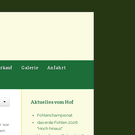
rkauf
Galerie
Anfahrt
Aktuelles vom Hof
Fohlenchampionat
das erste Fohlen 2026
r war
"Hoch hinaus"
men,