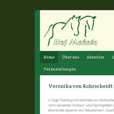
Home
Über uns
Aktuelles
U
Veranstaltungen
Veronika von Rohrscheidt 
2 Tage Training mit Veronika von Rohrsch
Vom versierten Dressur- und Springreiter
eine breite Spanne von Teilnehmern, Zusch