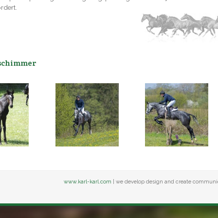
rdert.
sschimmer
www.karl-karl.com
| we develop design and create communi