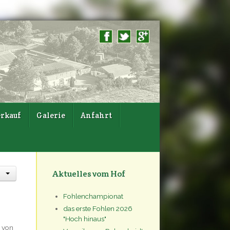
rkauf
Galerie
Anfahrt
Aktuelles vom Hof
Fohlenchampionat
das erste Fohlen 2026
"Hoch hinaus"
e von