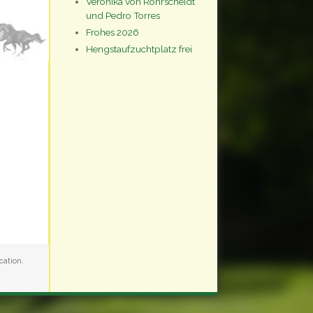
Veronika von Rohrscheidt
und Pedro Torres
Frohes 2026
Hengstaufzuchtplatz frei
cation.