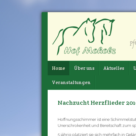
Home
Über uns
Aktuelles
U
Veranstaltungen
Nachzucht Herzflieder 201
Hoffnungsschimmer ist eine Schimmelstute 
Unerschrokenheit und Bereitschaft zum spri
5 jährig platziert sie sich mehrfach in G