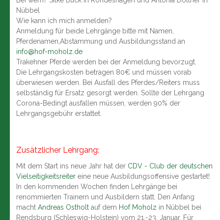
Bei wem? Silke Buck in Rondeshagen und Antonia Döllner in
Nübbel
Wie kann ich mich anmelden?
Anmeldung für beide Lehrgänge bitte mit Namen,
Pferdenamen,Abstammung und Ausbildungsstand an
info@hof-moholz.de
Trakehner Pferde werden bei der Anmeldung bevorzugt.
Die Lehrgangskosten betragen 80€ und müssen vorab
überwiesen werden. Bei Ausfall des Pferdes/Reiters muss
selbständig für Ersatz gesorgt werden. Sollte der Lehrgang
Corona-Bedingt ausfallen müssen, werden 90% der
Lehrgangsgebühr erstattet.
Zusätzlicher Lehrgang:
Mit dem Start ins neue Jahr hat der
CDV - Club der deutschen
Vielseitigkeitsreiter
eine neue Ausbildungsoffensive gestartet!
In den kommenden Wochen finden Lehrgänge bei
renommierten Trainern und Ausbildern statt. Den Anfang
macht
Andreas Ostholt
auf dem
Hof Moholz
in Nübbel bei
Rendsburg (Schleswig-Holstein) vom 21.-23. Januar. Für