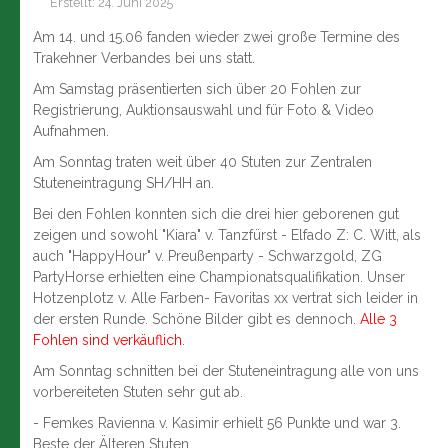
Erstellt: 24. Juni 2025
Am 14. und 15.06 fanden wieder zwei große Termine des
Trakehner Verbandes bei uns statt.
Am Samstag präsentierten sich über 20 Fohlen zur
Registrierung, Auktionsauswahl und für Foto & Video
Aufnahmen.
Am Sonntag traten weit über 40 Stuten zur Zentralen
Stuteneintragung SH/HH an.
Bei den Fohlen konnten sich die drei hier geborenen gut
zeigen und sowohl "Kiara" v. Tanzfürst - Elfado Z: C. Witt, als
auch "HappyHour" v. Preußenparty - Schwarzgold, ZG
PartyHorse erhielten eine Championatsqualifikation. Unser
Hotzenplotz v. Alle Farben- Favoritas xx vertrat sich leider in
der ersten Runde. Schöne Bilder gibt es dennoch.
Alle 3
Fohlen sind verkäuflich
.
Am Sonntag schnitten bei der Stuteneintragung alle von uns
vorbereiteten Stuten sehr gut ab.
- Femkes Ravienna v. Kasimir erhielt 56 Punkte und war 3.
Beste der Älteren Stuten.