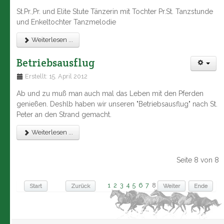
St.Pr.,Pr. und Elite Stute Tänzerin mit Tochter Pr.St. Tanzstunde
und Enkeltochter Tanzmelodie
Weiterlesen ...
Betriebsausflug
Erstellt: 15. April 2012
Ab und zu muß man auch mal das Leben mit den Pferden
genießen. Deshlb haben wir unseren "Betriebsausflug" nach St.
Peter an den Strand gemacht.
Weiterlesen ...
Seite 8 von 8
1
2
3
4
5
6
7
8
Start
Zurück
Weiter
Ende