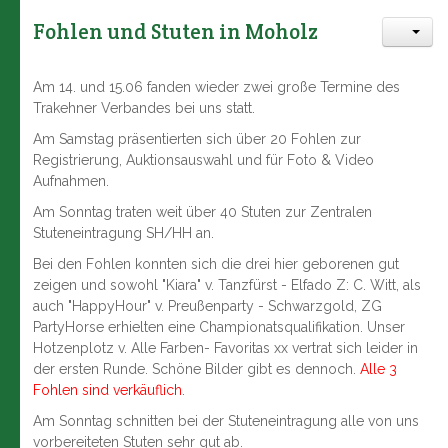
Tänzchen v. Giuliani
Fohlen und Stuten in Moholz
Am 14. und 15.06 fanden wieder zwei große Termine des
Trakehner Verbandes bei uns statt.
Am Samstag präsentierten sich über 20 Fohlen zur
Registrierung, Auktionsauswahl und für Foto & Video
Aufnahmen.
Am Sonntag traten weit über 40 Stuten zur Zentralen
Stuteneintragung SH/HH an.
Bei den Fohlen konnten sich die drei hier geborenen gut
zeigen und sowohl "Kiara" v. Tanzfürst - Elfado Z: C. Witt, als
auch "HappyHour" v. Preußenparty - Schwarzgold, ZG
PartyHorse erhielten eine Championatsqualifikation. Unser
Hotzenplotz v. Alle Farben- Favoritas xx vertrat sich leider in
der ersten Runde. Schöne Bilder gibt es dennoch.
Alle 3
Fohlen sind verkäuflich
.
Am Sonntag schnitten bei der Stuteneintragung alle von uns
vorbereiteten Stuten sehr gut ab.