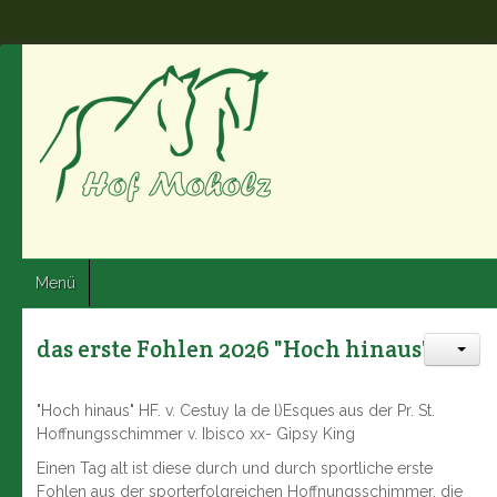
Menü
das erste Fohlen 2026 "Hoch hinaus"
"Hoch hinaus" HF. v. Cestuy la de l)Esques aus der Pr. St.
Hoffnungsschimmer v. Ibisco xx- Gipsy King
Einen Tag alt ist diese durch und durch sportliche erste
Fohlen aus der sporterfolgreichen Hoffnungsschimmer, die