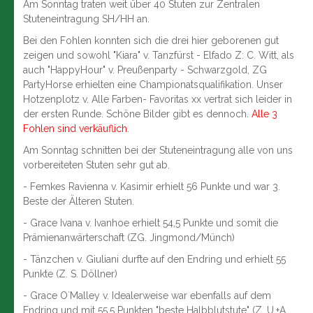
Am Sonntag traten weit über 40 Stuten zur Zentralen
Stuteneintragung SH/HH an.
Bei den Fohlen konnten sich die drei hier geborenen gut
zeigen und sowohl "Kiara" v. Tanzfürst - Elfado Z: C. Witt, als
auch "HappyHour" v. Preußenparty - Schwarzgold, ZG
PartyHorse erhielten eine Championatsqualifikation. Unser
Hotzenplotz v. Alle Farben- Favoritas xx vertrat sich leider in
der ersten Runde. Schöne Bilder gibt es dennoch.
Alle 3
Fohlen sind verkäuflich
.
Am Sonntag schnitten bei der Stuteneintragung alle von uns
vorbereiteten Stuten sehr gut ab.
- Femkes Ravienna v. Kasimir erhielt 56 Punkte und war 3.
Beste der Älteren Stuten.
- Grace Ivana v. Ivanhoe erhielt 54,5 Punkte und somit die
Prämienanwärterschaft (ZG. Jingmond/Münch)
- Tänzchen v. Giuliani durfte auf den Endring und erhielt 55
Punkte (Z. S. Döllner)
- Grace O`Malley v. Idealerweise war ebenfalls auf dem
Endring und mit 55,5 Punkten "beste Halbblutstute" (Z. U.+A.