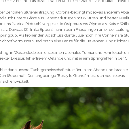
 HF v. Fellini - Distelzar als auch unsere Herzfackel v. Abdullah - Favori
der Zentralen Stuteneintragung. Corona-bedingt mit etwas anderem Abla
 und auch unsere Gäste aus Dänemark trugen mit 8 Stuten und bester Qualit
on uns (Norina Riebisch) vorgestellte Ostpreussens Olympia v. Kaiser Wil
hia v. Davidas (Z.: Imke Eppers) nahm beim Freispringen unter der Leitun
ispringcup. Als krönenden Abschluss durfte Julie noch ihre Connemara St
h Schoof vormustern und brach eine Lanze für die Trakehner Jungzüchter
ährig, in Westerstede sein erstes internationales Turnier und konnte sich un
ekter Dressur, fehlerfreiem Gelände und mit einem Springfehler in der CI
hlte dann unsere Zuchtgemeinschaftsstute Berlin am Abend und brachte 
e Dun (Söderhof). Der langbeinige "Bussy le Grand" muss sich noch etwas
r sich entwickelt.