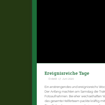
Ereignisreiche Tage
Erstellt: 17. Juni 2020
Ein anstrengendes und ereignisreichs Woch
Der Anfang machten am Samstag die Trake
Fotoaufnahmen. Bei eher wechselhaften Wett
das gesamte Helferteam packte kräftig mi