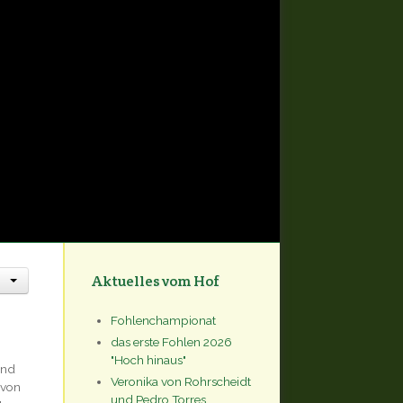
Aktuelles vom Hof
Fohlenchampionat
das erste Fohlen 2026
"Hoch hinaus"
und
Veronika von Rohrscheidt
 von
und Pedro Torres