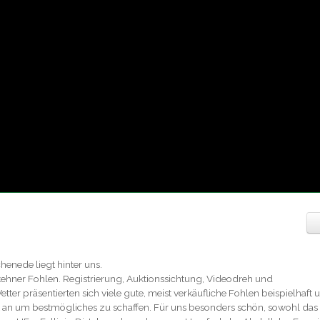
enede liegt hinter uns.
hner Fohlen. Registrierung, Auktionssichtung, Videodreh und
er präsentierten sich viele gute, meist verkäufliche Fohlen beispielhaft 
t an um bestmögliches zu schaffen. Für uns besonders schön, sowohl das