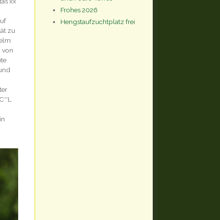
tas xx
Frohes 2026
uf
Hengstaufzuchtplatz frei
ät zu
helm
g von
ute
 und
ter
C**L
in