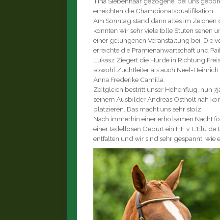
Tina Siebenhaar gezogene, bei uns geborene
erreichten die Championatsqualifikation.
Am Sonntag stand dann alles im Zeichen 
konnten wir sehr viele tolle Stuten sehen
einer gelungenen Veranstaltung bei. Die v
erreichte die Prämienanwartschaft und Pai
Lukasz Ziegert die Hürde in Richtung Fre
sowohl Zuchtleiter als auch Neel-Heinric
Anna Frederike Camilla.
Zeitgleich bestritt unser Höhenflug, nun 7j
seinem Ausbilder Andreas Ostholt nah korr
platzieren. Das macht uns sehr stolz.
Nach immerhin einer erholsamen Nacht fo
einer tadellosen Geburt ein HF v. L'Elu d
entfalten und wir sind sehr gespannt, wie e