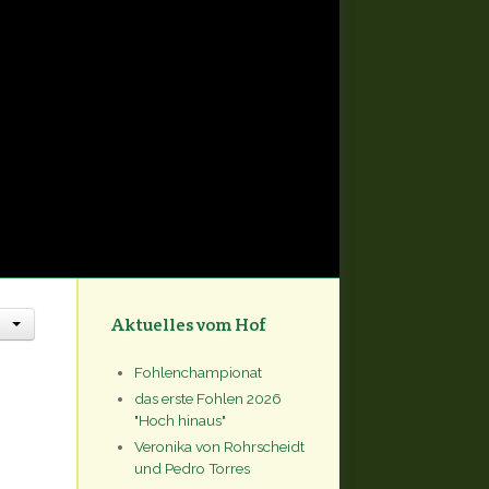
Aktuelles vom Hof
Fohlenchampionat
das erste Fohlen 2026
"Hoch hinaus"
Veronika von Rohrscheidt
und Pedro Torres