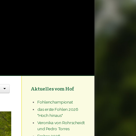
Aktuelles vom Hof
Fohlenchampionat
das erste Fohlen 2026
"Hoch hinaus"
Veronika von Rohrscheidt
und Pedro Torres